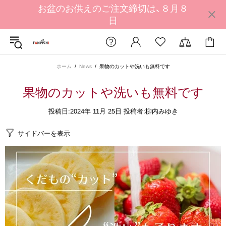
お盆のお供えのご注文締切は、８月８
日
ホーム
News
果物のカットや洗いも無料です
果物の​カットや​洗いも​無料です
投稿日:
2024年 11月 25日
投稿者:柳内みゆき
サイドバーを表示