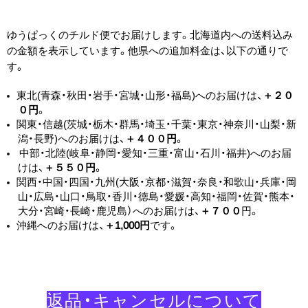
ゆうぱっくのチルド便でお届けします。
北海道内への送料込み
の金額を表示しています。他県への追加料金は、以下の通りで
す。
東北(青森・秋田・岩手・宮城・山形・福島)へのお届けは、
＋２０
０円
。
関東・信越(茨城・栃木・群馬・埼玉・千葉・東京・神奈川・山梨・新
潟・長野)へのお届けは、
＋４００円
。
中部・北陸(岐阜・静岡・愛知・三重・富山・石川・福井)
へのお届
けは、
＋５５０円
。
関西・中国・四国・九州(大阪・京都・滋賀・奈良・和歌山・兵庫・岡
山・広島・山口・鳥取・香川・徳島・愛媛・高知・福岡・佐賀・熊本・
大分・宮崎・長崎・鹿児島）へのお届けは、
＋７００
円。
沖縄へのお届けは、
＋1,000円
です。
返品・キャンセルに​ついて